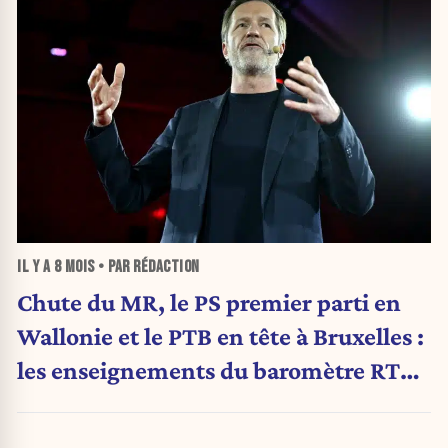
IL Y A
8 MOIS
• PAR RÉDACTION
Chute du MR, le PS premier parti en
Wallonie et le PTB en tête à Bruxelles :
les enseignements du baromètre RTL-
Ipsos-Le Soir dévoilés