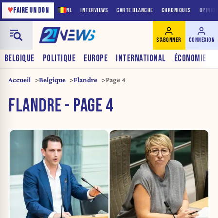
♥
FAIRE UN DON
NL
INTERVIEWS
CARTE BLANCHE
CHRONIQUES
OPINIO
S'ABONNER
CONNEXION
BELGIQUE
POLITIQUE
EUROPE
INTERNATIONAL
ÉCONOMIE
Accueil
Belgique
Flandre
Page 4
FLANDRE - PAGE 4