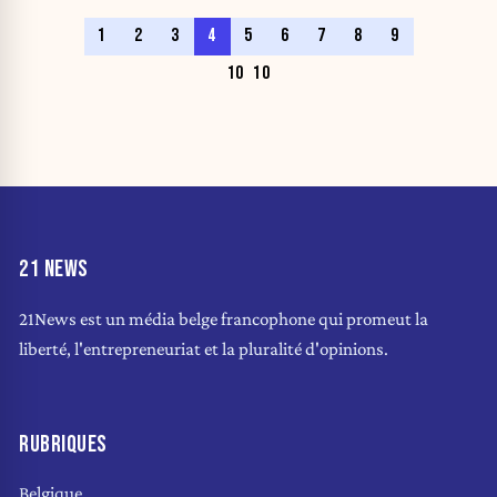
1
2
3
4
5
6
7
8
9
10
10
21 NEWS
21News est un média belge francophone qui promeut la
liberté, l'entrepreneuriat et la pluralité d'opinions.
RUBRIQUES
Belgique