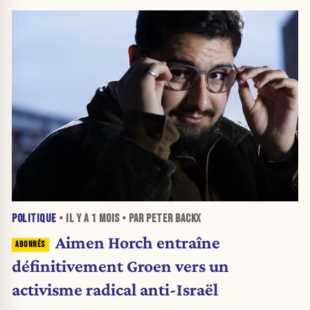
POLITIQUE
• IL Y A
1 MOIS
• PAR PETER BACKX
Aimen Horch entraîne
définitivement Groen vers un
activisme radical anti-Israël