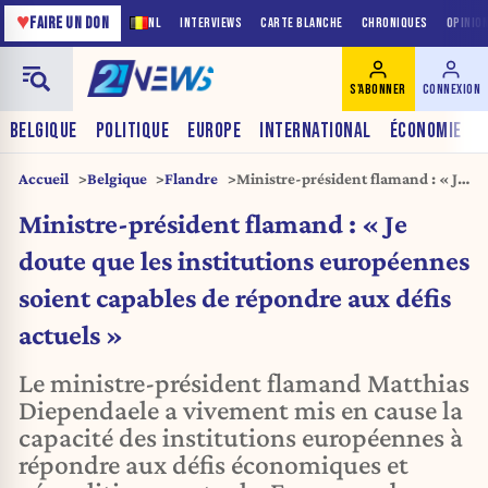
♥
FAIRE UN DON
NL
INTERVIEWS
CARTE BLANCHE
CHRONIQUES
OPINIO
S'ABONNER
CONNEXION
BELGIQUE
POLITIQUE
EUROPE
INTERNATIONAL
ÉCONOMIE
Accueil
Belgique
Flandre
Ministre-président flamand : « Je
doute que les institutions
Ministre-président flamand : « Je
européennes soient capables de
répondre aux défis actuels »
doute que les institutions européennes
soient capables de répondre aux défis
actuels »
Le ministre-président flamand Matthias
Diependaele a vivement mis en cause la
capacité des institutions européennes à
répondre aux défis économiques et