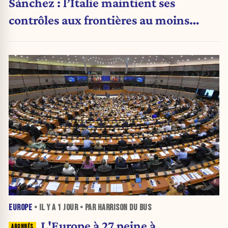
Sánchez : l’Italie maintient ses
contrôles aux frontières au moins
jusqu’au 15 août.
EUROPE
• IL Y A
1 JOUR
• PAR HARRISON DU BUS
L'Europe à 27 peine à