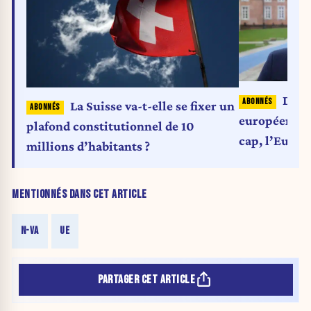
De W
La Suisse va-t-elle se fixer un
européen : s
plafond constitutionnel de 10
cap, l’Europe
millions d’habitants ?
seule grande
strictement 
MENTIONNÉS DANS CET ARTICLE
de son appar
N-VA
UE
PARTAGER CET ARTICLE