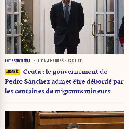
INTERNATIONAL
• IL Y A
4 HEURES
• PAR J.PE
Ceuta : le gouvernement de
Pedro Sánchez admet être débordé par
les centaines de migrants mineurs