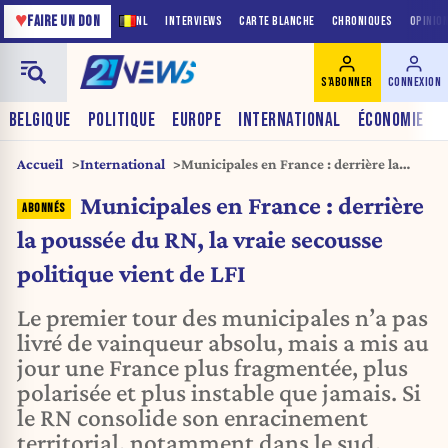
♥
FAIRE UN DON
NL
INTERVIEWS
CARTE BLANCHE
CHRONIQUES
OPINIO
S'ABONNER
CONNEXION
BELGIQUE
POLITIQUE
EUROPE
INTERNATIONAL
ÉCONOMIE
Accueil
International
Municipales en France : derrière la
poussée du RN, la vraie secousse
Municipales en France : derrière
politique vient de LFI
la poussée du RN, la vraie secousse
politique vient de LFI
Le premier tour des municipales n’a pas
livré de vainqueur absolu, mais a mis au
jour une France plus fragmentée, plus
polarisée et plus instable que jamais. Si
le RN consolide son enracinement
territorial, notamment dans le sud,