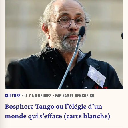
CULTURE
• IL Y A
6 HEURES
• PAR KAMEL BENCHEIKH
Bosphore Tango ou l’élégie d’un
monde qui s’efface (carte blanche)