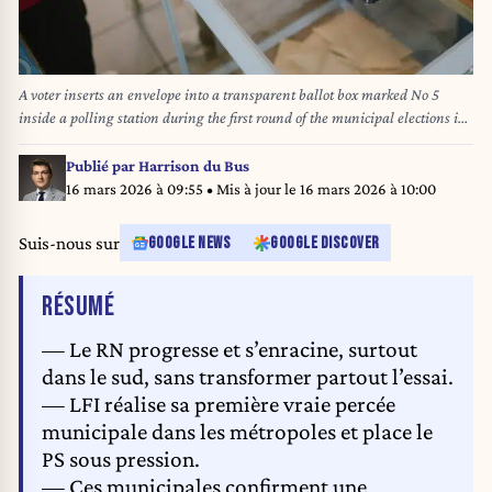
A voter inserts an envelope into a transparent ballot box marked No 5
inside a polling station during the first round of the municipal elections in
Fleury les Aubrais in Loiret in France on March 15, 2026. The scene focuses
on the gesture of casting a vote at the ballot box. Un electeur glisse une
Publié par
Harrison du Bus
enveloppe dans une urne transparente marquee No 5 a l interieur d un
16 mars 2026 à 09:55
• Mis à jour le
16 mars 2026 à 10:00
bureau de vote lors du premier tour des elections municipales a Fleury les
Aubrais dans le Loiret en France le 15 Mars 2026. La scene se concentre
Suis-nous sur
GOOGLE NEWS
GOOGLE DISCOVER
sur le geste de deposer un bulletin dans l urne.
DE L'ARTICLE
RÉSUMÉ
— Le RN progresse et s’enracine, surtout
dans le sud, sans transformer partout l’essai.
— LFI réalise sa première vraie percée
municipale dans les métropoles et place le
PS sous pression.
— Ces municipales confirment une