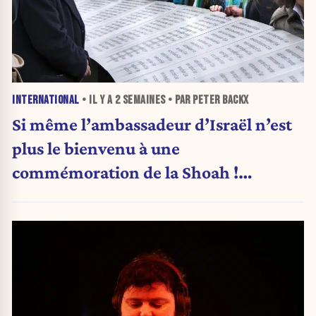
INTERNATIONAL
• IL Y A
2 SEMAINES
• PAR PETER BACKX
Si même l’ambassadeur d’Israël n’est
plus le bienvenu à une
commémoration de la Shoah !
(Analyse)