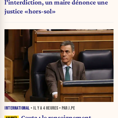
l'interdiction, un maire dénonce une
justice «hors-sol»
INTERNATIONAL
• IL Y A
4 HEURES
• PAR J.PE
Ceuta : le renseignement