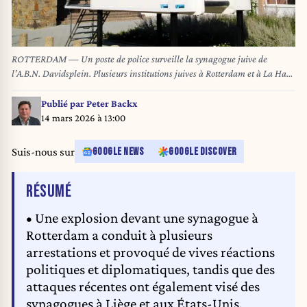
ROTTERDAM — Un poste de police surveille la synagogue juive de
l’A.B.N. Davidsplein. Plusieurs institutions juives à Rotterdam et à La Haye
font l’objet de mesures de sécurité renforcées. (ANP / GINOPRESS)
Publié par
Peter Backx
14 mars 2026 à 13:00
Suis-nous sur
GOOGLE NEWS
GOOGLE DISCOVER
DE L'ARTICLE
RÉSUMÉ
• Une explosion devant une synagogue à
Rotterdam a conduit à plusieurs
arrestations et provoqué de vives réactions
politiques et diplomatiques, tandis que des
attaques récentes ont également visé des
synagogues à Liège et aux États-Unis.