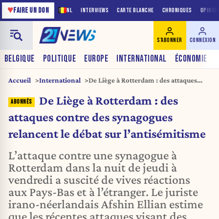
♥
FAIRE UN DON
NL
INTERVIEWS
CARTE BLANCHE
CHRONIQUES
OPINIO
S'ABONNER
CONNEXION
BELGIQUE
POLITIQUE
EUROPE
INTERNATIONAL
ÉCONOMIE
Accueil
International
De Liège à Rotterdam : des attaques
contre des synagogues relancent le
De Liège à Rotterdam : des
débat sur l’antisémitisme
attaques contre des synagogues
relancent le débat sur l’antisémitisme
L’attaque contre une synagogue à
Rotterdam dans la nuit de jeudi à
vendredi a suscité de vives réactions
aux Pays-Bas et à l’étranger. Le juriste
irano-néerlandais Afshin Ellian estime
que les récentes attaques visant des