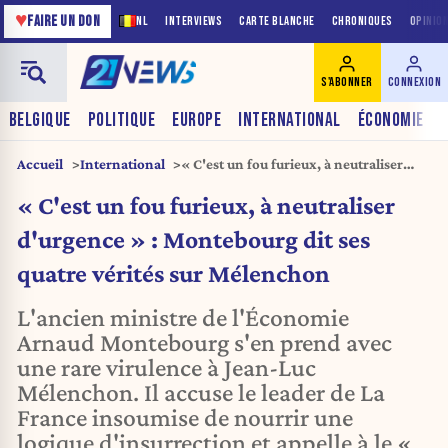
♥
FAIRE UN DON
NL
INTERVIEWS
CARTE BLANCHE
CHRONIQUES
OPINIO
S'ABONNER
CONNEXION
BELGIQUE
POLITIQUE
EUROPE
INTERNATIONAL
ÉCONOMIE
Accueil
International
« C'est un fou furieux, à neutraliser
d'urgence » : Montebourg dit ses
« C'est un fou furieux, à neutraliser
quatre vérités sur Mélenchon
d'urgence » : Montebourg dit ses
quatre vérités sur Mélenchon
L'ancien ministre de l'Économie
Arnaud Montebourg s'en prend avec
une rare virulence à Jean-Luc
Mélenchon. Il accuse le leader de La
France insoumise de nourrir une
logique d'insurrection et appelle à le «