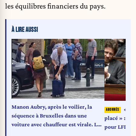
les équilibres financiers du pays.
À LIRE AUSSI
Manon Aubry, après le voilier, la
« Mé
séquence à Bruxelles dans une
placé » : Sa
voiture avec chauffeur est virale. LFI
pour LFI
réagit.