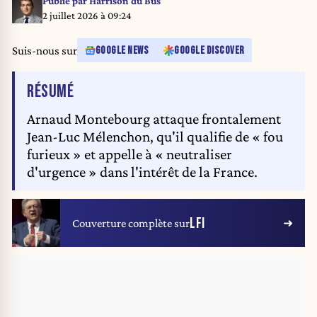
Publié par
Harrison du Bus
Marseille le mercredi 01 juillet 2026.
2 juillet 2026 à 09:24
//ALAINROBERT_1J6A8017/Credit:Alain ROBERT/SIPA/2607020859
Suis-nous sur
GOOGLE NEWS
GOOGLE DISCOVER
DE L'ARTICLE
RÉSUMÉ
Arnaud Montebourg attaque frontalement
Jean-Luc Mélenchon, qu'il qualifie de « fou
furieux » et appelle à « neutraliser
d'urgence » dans l'intérêt de la France.
LFI
Couverture complète sur