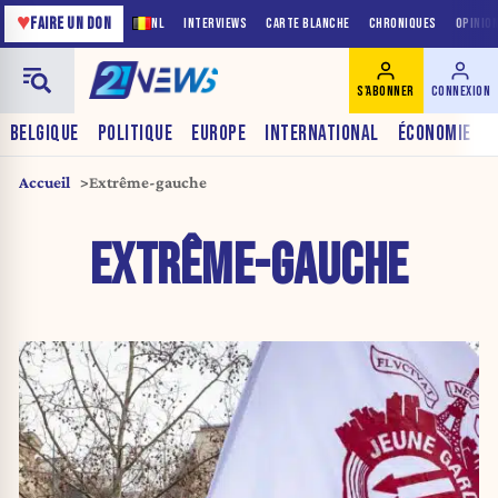
♥
FAIRE UN DON
NL
INTERVIEWS
CARTE BLANCHE
CHRONIQUES
OPINIO
S'ABONNER
CONNEXION
BELGIQUE
POLITIQUE
EUROPE
INTERNATIONAL
ÉCONOMIE
Accueil
Extrême-gauche
EXTRÊME-GAUCHE