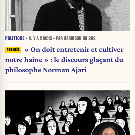
POLITIQUE
• IL Y A
2 MOIS
• PAR HARRISON DU BUS
« On doit entretenir et cultiver
notre haine » : le discours glaçant du
philosophe Norman Ajari