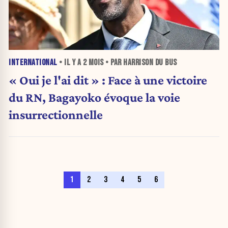
INTERNATIONAL
• IL Y A
2 MOIS
• PAR HARRISON DU BUS
« Oui je l'ai dit » : Face à une victoire
du RN, Bagayoko évoque la voie
insurrectionnelle
1
2
3
4
5
6