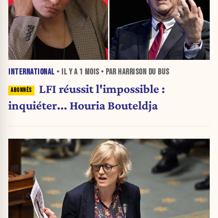
INTERNATIONAL
• IL Y A
1 MOIS
• PAR HARRISON DU BUS
LFI réussit l'impossible :
inquiéter... Houria Bouteldja