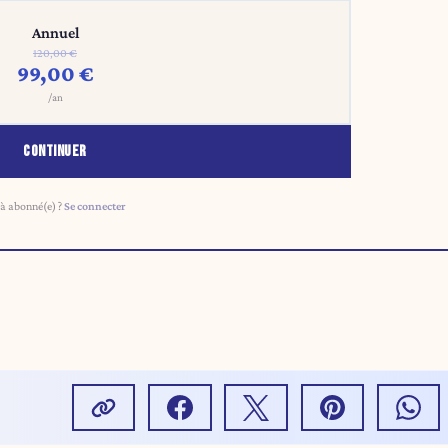
Annuel
120,00 €
99,00 €
/an
CONTINUER
à abonné(e) ?
Se connecter