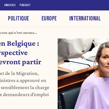
S
ANALYSES
PODCAST
POLITIQUE
EUROPE
INTERNATIONAL
 ceux qui n’ont aucune
is devront partir
n Belgique :
rspective
evront partir
 et de la Migration,
inistres a approuvé en
 sensiblement la charge
aux demandeurs d’emploi