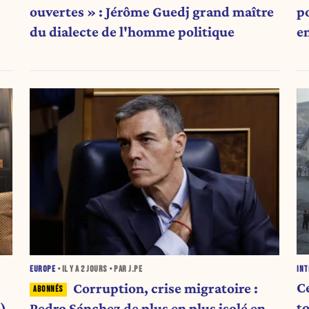
ouvertes » : Jérôme Guedj grand maître
p
du dialecte de l'homme politique
e
INT
EUROPE
• IL Y A
2 JOURS
• PAR J.PE
C
Corruption, crise migratoire :
to
)
Pedro Sánchez de plus en plus isolé en