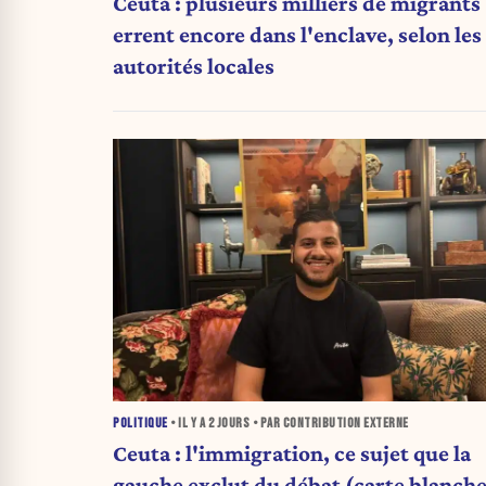
Ceuta : plusieurs milliers de migrants
errent encore dans l'enclave, selon les
autorités locales
POLITIQUE
• IL Y A
2 JOURS
• PAR CONTRIBUTION EXTERNE
Ceuta : l'immigration, ce sujet que la
gauche exclut du débat (carte blanche