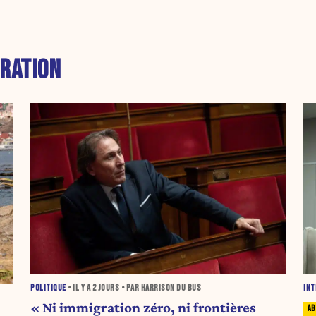
RATION
POLITIQUE
• IL Y A
2 JOURS
• PAR HARRISON DU BUS
INT
« Ni immigration zéro, ni frontières