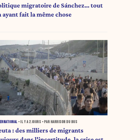
olitique migratoire de Sánchez… tout
n ayant fait la même chose
ERNATIONAL
• IL Y A
2 JOURS
• PAR HARRISON DU BUS
euta : des milliers de migrants
ujours dans l'incertitude, la crise est