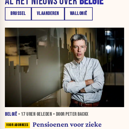
AL HET NIEUWS OVER
BELGIË
BRUSSEL
VLAANDEREN
WALLONIË
BELGIË
•
17 UREN
GELEDEN • DOOR PETER BACKX
Pensioenen voor zieke