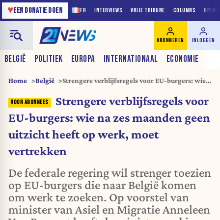
♥
EEN DONATIE DOEN
FR
INTERVIEWS
VRIJE TRIBUNE
COLUMNS
OPINI
ABONNEREN
INLOGGEN
BELGIË
POLITIEK
EUROPA
INTERNATIONAAL
ECONOMIE
Home
België
Strengere verblijfsregels voor EU-burgers: wie
na zes maanden geen uitzicht heeft op werk,
Strengere verblijfsregels voor
moet vertrekken
EU-burgers: wie na zes maanden geen
uitzicht heeft op werk, moet
vertrekken
De federale regering wil strenger toezien
op EU-burgers die naar België komen
om werk te zoeken. Op voorstel van
minister van Asiel en Migratie Anneleen