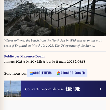
Waves roll onto the beach from the North Sea in Withernsea, on the east
coast of England on March 10, 2025. The US operator of the Stena
Immaculate, an oil tanker hit by a cargo ship in the North Sea, off the coast
of Withernsea on Monday said its crew had abandoned the tanker after a
Publié par
Maxence Dozin
fuel leak and multiple explosions. "While anchored off the North Sea coast
11 mars 2025 à 04:20
• Mis à jour le
11 mars 2025 à 06:55
near Hull, United Kingdom, the Crowley-managed tanker Stena
Immaculate was struck by the container ship Solong," Crowley Maritime
Suis-nous sur
GOOGLE NEWS
GOOGLE DISCOVER
said in a statement. (Photo by Paul ELLIS / AFP)
ÉNERGIE
Couverture complète sur