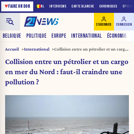
♥
FAIRE UN DON
NL
INTERVIEWS
CARTE BLANCHE
CHRONIQUES
OPINIO
S'ABONNER
CONNEXION
BELGIQUE
POLITIQUE
EUROPE
INTERNATIONAL
ÉCONOMIE
Accueil
International
Collision entre un pétrolier et un cargo
en mer du Nord : faut-il craindre une
Collision entre un pétrolier et un cargo
pollution ?
en mer du Nord : faut-il craindre une
pollution ?