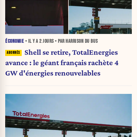
ÉCONOMIE
• IL Y A
2 JOURS
• PAR HARRISON DU BUS
Shell se retire, TotalEnergies
avance : le géant français rachète 4
GW d'énergies renouvelables