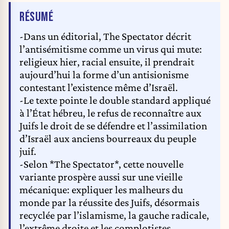
The firebombs were thrown through a window and started a brief blaze in
DE L'ARTICLE
RÉSUMÉ
local government offices next door to the synagogue. The fire was quickly
extinguished. AFP PHOTO DOMINIQUE FAGET DOMINIQUE FAGET /
-Dans un éditorial, The Spectator décrit
AFP
l’antisémitisme comme un virus qui mute:
religieux hier, racial ensuite, il prendrait
aujourd’hui la forme d’un antisionisme
contestant l’existence même d’Israël.
-Le texte pointe le double standard appliqué
à l’État hébreu, le refus de reconnaître aux
Juifs le droit de se défendre et l’assimilation
d’Israël aux anciens bourreaux du peuple
juif.
-Selon *The Spectator*, cette nouvelle
variante prospère aussi sur une vieille
mécanique: expliquer les malheurs du
monde par la réussite des Juifs, désormais
recyclée par l’islamisme, la gauche radicale,
l’extrême droite et les complotistes.