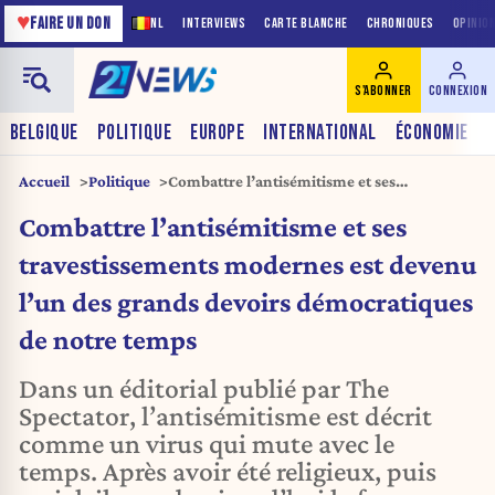
♥
FAIRE UN DON
NL
INTERVIEWS
CARTE BLANCHE
CHRONIQUES
OPINIO
S'ABONNER
CONNEXION
BELGIQUE
POLITIQUE
EUROPE
INTERNATIONAL
ÉCONOMIE
Accueil
Politique
Combattre l’antisémitisme et ses
travestissements modernes est devenu l’un
Combattre l’antisémitisme et ses
des grands devoirs démocratiques de notre
temps
travestissements modernes est devenu
l’un des grands devoirs démocratiques
de notre temps
Dans un éditorial publié par The
Spectator, l’antisémitisme est décrit
comme un virus qui mute avec le
temps. Après avoir été religieux, puis