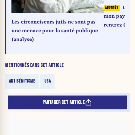
Di Ru
mon pays ne 
Les circonciseurs juifs ne sont pas
rentrez à Ma
une menace pour la santé publique
pas de vols. 
(analyse)
MENTIONNÉS DANS CET ARTICLE
ANTISÉMITISME
USA
PARTAGER CET ARTICLE