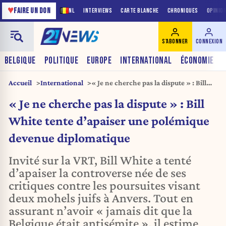
♥
FAIRE UN DON
NL
INTERVIEWS
CARTE BLANCHE
CHRONIQUES
OPINIO
S'ABONNER
CONNEXION
BELGIQUE
POLITIQUE
EUROPE
INTERNATIONAL
ÉCONOMIE
Accueil
International
« Je ne cherche pas la dispute » : Bill
White tente d’apaiser une polémique
« Je ne cherche pas la dispute » : Bill
devenue diplomatique
White tente d’apaiser une polémique
devenue diplomatique
Invité sur la VRT, Bill White a tenté
d’apaiser la controverse née de ses
critiques contre les poursuites visant
deux mohels juifs à Anvers. Tout en
assurant n’avoir « jamais dit que la
Belgique était antisémite », il estime