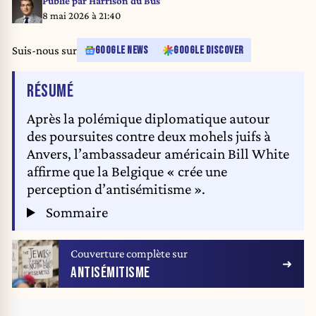
Publié par
Harrison du Bus
Vandenbroucke and accused Belgium of antisemitism over the prosecution
8 mai 2026 à 21:40
of three Jewish ritual circumcisers in Antwerp. BELGA PHOTO JASPER
JACOBS
Suis-nous sur
GOOGLE NEWS
GOOGLE DISCOVER
DE L'ARTICLE
RÉSUMÉ
Après la polémique diplomatique autour
des poursuites contre deux mohels juifs à
Anvers, l’ambassadeur américain Bill White
affirme que la Belgique « crée une
perception d’antisémitisme ».
Sommaire
Couverture complète sur
ANTISÉMITISME