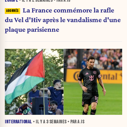
EUROPE
• IL Y A
2 SEMAINES
• PAR A JS
La France commémore la rafle
du Vel d'Hiv après le vandalisme d'une
plaque parisienne
INTERNATIONAL
• IL Y A
3 SEMAINES
• PAR A JS