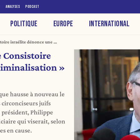
S
ANALYSES
PODCAST
POLITIQUE
EUROPE
INTERNATIONAL
stoire israélite dénonce une «
lge
e Consistoire
riminalisation »
gique hausse à nouveau le
 circonciseurs juifs
n président, Philippe
iaire qui viserait, selon
es en cause.