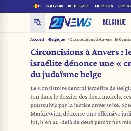
NL
INTERVIEWS
CARTE BLANCHE
CHRONIQUES
OPINION
BELGIQUE
Accueil
Belgique
Circoncisions à Anvers : le Consi
criminalisation » du judaïsme be
Circoncisions à Anvers : l
israélite dénonce une « c
du judaïsme belge
Le Consistoire central israélite de Bel
ton dans le dossier des deux mohels, ces
poursuivis par la justice anversoise. So
Markiewicz, dénonce une offensive judic
lui, bien au-delà de deux personnes mis