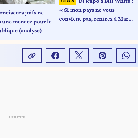
Di Rupo à Bill White :
« Si mon pays ne vous
onciseurs juifs ne
convient pas, rentrez à Mar-
s une menace pour la
a-Lago. Il ne manque pas de
ublique (analyse)
vols. »