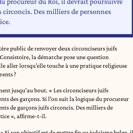
 du procureur du Roi, il devrait poursuivre
s circoncis. Des milliers de personnes
ice.
stère public de renvoyer deux circonciseurs juifs
 Consistoire, la démarche pose une question
le aller lorsqu’elle touche à une pratique religieuse
rents ?
nt jusqu’au bout. « Les circonciseurs juifs
ts des garçons. Si l’on suit la logique du procureur
ents de garçons juifs circoncis. Des milliers de
ice », affirme-t-il.
« Si son objectif est de mettre fin au judaïsme belge, i