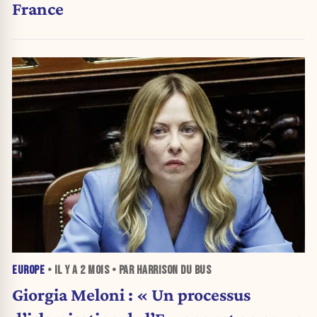
France
EUROPE
• IL Y A
2 MOIS
• PAR HARRISON DU BUS
Giorgia Meloni : « Un processus