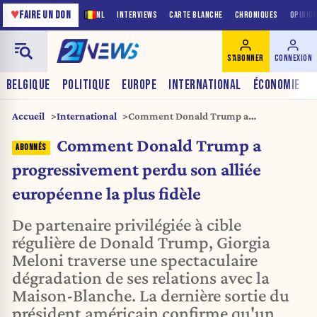
♥
FAIRE UN DON
NL
INTERVIEWS
CARTE BLANCHE
CHRONIQUES
OPINIO
S'ABONNER
CONNEXION
BELGIQUE
POLITIQUE
EUROPE
INTERNATIONAL
ÉCONOMIE
Accueil
International
Comment Donald Trump a
progressivement perdu son alliée
Comment Donald Trump a
européenne la plus fidèle
progressivement perdu son alliée
européenne la plus fidèle
De partenaire privilégiée à cible
régulière de Donald Trump, Giorgia
Meloni traverse une spectaculaire
dégradation de ses relations avec la
Maison-Blanche. La dernière sortie du
président américain confirme qu'un