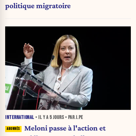
politique migratoire
INTERNATIONAL
• IL Y A
5 JOURS
• PAR J.PE
Meloni passe à l'action et