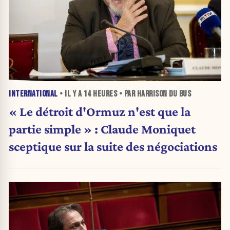
INTERNATIONAL
• IL Y A
14 HEURES
• PAR HARRISON DU BUS
« Le détroit d'Ormuz n'est que la
partie simple » : Claude Moniquet
sceptique sur la suite des négociations