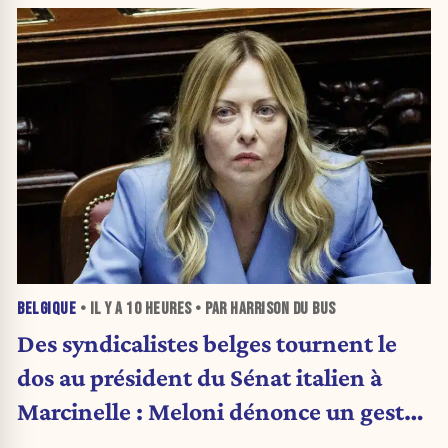
BELGIQUE
• IL Y A
10 HEURES
• PAR HARRISON DU BUS
Des syndicalistes belges tournent le
dos au président du Sénat italien à
Marcinelle : Meloni dénonce un geste
« honteux »