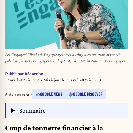
Les Engages' Elisabeth Degryse gestures during a convention of french
political party Les Engages Sunday 13 April 2025 in Namur. Les Engages
will also submit a proposal to amend their articles of association to a vote
by their members at the convention. It will be proposed that they abandon
Publié par
Rédaction
the rule of decumulation between the office of parliamentarian and that of
19 avril 2025 à 13:35
• Mis à jour le
19 avril 2025 à 13:58
mayor or alderman. BELGA PHOTO VIRGINIE LEFOUR
Suis-nous sur
GOOGLE NEWS
GOOGLE DISCOVER
Sommaire
Coup de tonnerre financier à la