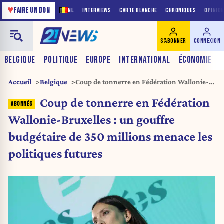
♥
FAIRE UN DON
NL
INTERVIEWS
CARTE BLANCHE
CHRONIQUES
OPINIO
S'ABONNER
CONNEXION
BELGIQUE
POLITIQUE
EUROPE
INTERNATIONAL
ÉCONOMIE
Accueil
Belgique
Coup de tonnerre en Fédération Wallonie-
Bruxelles : un gouffre budgétaire de 350
Coup de tonnerre en Fédération
millions menace les politiques futures
Wallonie-Bruxelles : un gouffre
budgétaire de 350 millions menace les
politiques futures