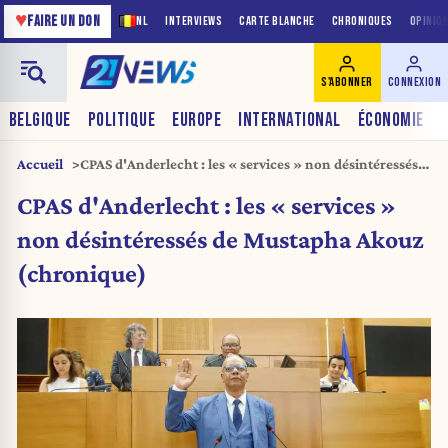
♥
FAIRE UN DON
NL
INTERVIEWS
CARTE BLANCHE
CHRONIQUES
OPINIO
S'ABONNER
CONNEXION
BELGIQUE
POLITIQUE
EUROPE
INTERNATIONAL
ÉCONOMIE
Accueil
CPAS d'Anderlecht : les « services » non désintéressés
de Mustapha Akouz (chronique)
CPAS d'Anderlecht : les « services »
non désintéressés de Mustapha Akouz
(chronique)