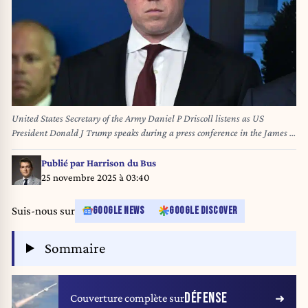
United States Secretary of the Army Daniel P Driscoll listens as US
President Donald J Trump speaks during a press conference in the James S
Brady Press Briefing Room of the White House in Washington, DC, USA,
on Monday, August 11, 2025. Credit: Ron Sachs / CNP
Publié par
Harrison du Bus
25 novembre 2025 à 03:40
Suis-nous sur
GOOGLE NEWS
GOOGLE DISCOVER
Sommaire
DÉFENSE
Couverture complète sur