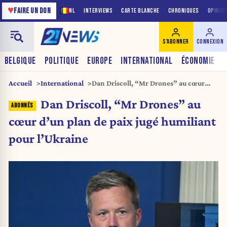
♥
FAIRE UN DON
NL
INTERVIEWS
CARTE BLANCHE
CHRONIQUES
OPINIO
S'ABONNER
CONNEXION
BELGIQUE
POLITIQUE
EUROPE
INTERNATIONAL
ÉCONOMIE
Accueil
International
Dan Driscoll, “Mr Drones” au cœur
d’un plan de paix jugé humiliant pour
Dan Driscoll, “Mr Drones” au
l’Ukraine
cœur d’un plan de paix jugé humiliant
pour l’Ukraine