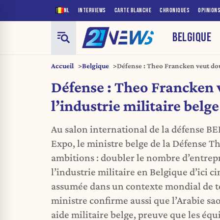
NL
INTERVIEWS
CARTE BLANCHE
CHRONIQUES
OPINION
BELGIQUE
Accueil
Belgique
Défense : Theo Francken veut doub
belge d’ici cinq ans
Défense : Theo Francken 
l’industrie militaire belge
Au salon international de la défense BE
Expo, le ministre belge de la Défense T
ambitions : doubler le nombre d’entrepr
l’industrie militaire en Belgique d’ici c
assumée dans un contexte mondial de te
ministre confirme aussi que l’Arabie sao
aide militaire belge, preuve que les équ