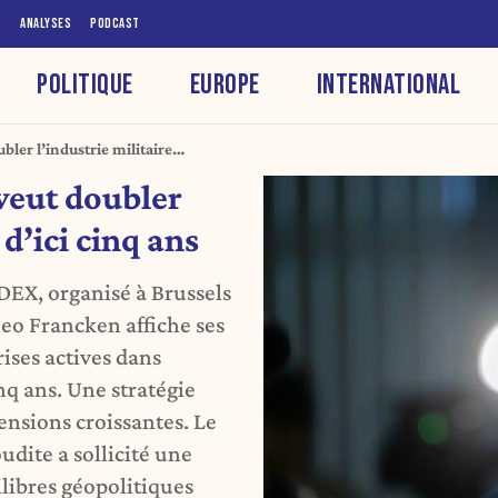
S
ANALYSES
PODCAST
POLITIQUE
EUROPE
INTERNATIONAL
ler l’industrie militaire
veut doubler
 d’ici cinq ans
DEX, organisé à Brussels
heo Francken affiche ses
ises actives dans
inq ans. Une stratégie
nsions croissantes. Le
udite a sollicité une
ilibres géopolitiques