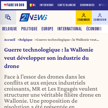
♥
FAIRE UN DON
NL
INTERVIEWS
CARTE BLANCHE
CHRONIQUES
OPINIO
S'ABONNER
CONNEXION
BELGIQUE
POLITIQUE
EUROPE
INTERNATIONAL
ÉCONOMIE
Accueil
Belgique
Guerre technologique : la Wallonie veut
développer son industrie du drone
Guerre technologique : la Wallonie
veut développer son industrie du
drone
Face à l’essor des drones dans les
conflits et aux enjeux industriels
croissants, MR et Les Engagés veulent
structurer une véritable filière drone en
Wallonie. Une proposition de
résolution a été présentée en