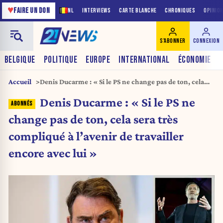
♥
FAIRE UN DON
NL
INTERVIEWS
CARTE BLANCHE
CHRONIQUES
OPINIO
S'ABONNER
CONNEXION
BELGIQUE
POLITIQUE
EUROPE
INTERNATIONAL
ÉCONOMIE
Accueil
Denis Ducarme : « Si le PS ne change pas de ton, cela
sera très compliqué à l’avenir de travailler encore avec
Denis Ducarme : « Si le PS ne
lui »
change pas de ton, cela sera très
compliqué à l’avenir de travailler
encore avec lui »