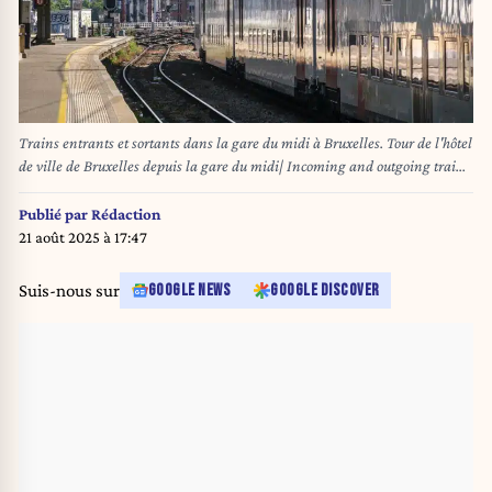
Trains entrants et sortants dans la gare du midi à Bruxelles. Tour de l'hôtel
de ville de Bruxelles depuis la gare du midi| Incoming and outgoing trains
at Brussels Midi station. Town hall tower from the Midi Station
20/05/2025
Publié par
Rédaction
21 août 2025 à 17:47
Suis-nous sur
GOOGLE NEWS
GOOGLE DISCOVER