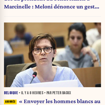
Marcinelle : Meloni dénonce un geste
« honteux »
BELGIQUE
• IL Y A
8 HEURES
• PAR PETER BACKX
« Envoyer les hommes blancs au