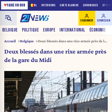
♥
FAIRE UN DON
NL
INTERVIEWS
CARTE BLANCHE
CHRONIQUES
OPINIO
S'ABONNER
CONNEXION
BELGIQUE
POLITIQUE
EUROPE
INTERNATIONAL
ÉCONOMIE
Accueil
Belgique
Deux blessés dans une rixe armée près de la
gare du Midi
Deux blessés dans une rixe armée près
de la gare du Midi