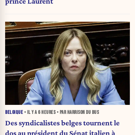
prince Laurent
BELGIQUE
• IL Y A
6 HEURES
• PAR HARRISON DU BUS
Des syndicalistes belges tournent le
dos au président du Sénat italien à