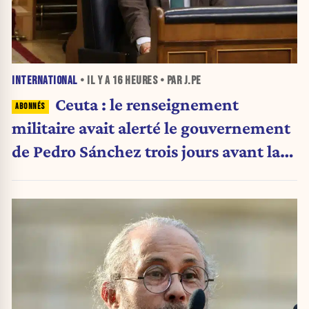
INTERNATIONAL
• IL Y A
16 HEURES
• PAR J.PE
Ceuta : le renseignement
militaire avait alerté le gouvernement
de Pedro Sánchez trois jours avant la
crise migratoire