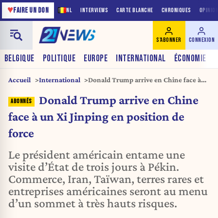
♥
FAIRE UN DON
NL
INTERVIEWS
CARTE BLANCHE
CHRONIQUES
OPINIO
S'ABONNER
CONNEXION
BELGIQUE
POLITIQUE
EUROPE
INTERNATIONAL
ÉCONOMIE
Accueil
International
Donald Trump arrive en Chine face à
un Xi Jinping en position de force
Donald Trump arrive en Chine
face à un Xi Jinping en position de
force
Le président américain entame une
visite d’État de trois jours à Pékin.
Commerce, Iran, Taïwan, terres rares et
entreprises américaines seront au menu
d’un sommet à très hauts risques.