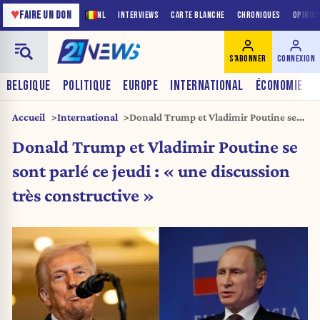
♥
FAIRE UN DON
NL
INTERVIEWS
CARTE BLANCHE
CHRONIQUES
OPINIO
S'ABONNER
CONNEXION
BELGIQUE
POLITIQUE
EUROPE
INTERNATIONAL
ÉCONOMIE
Accueil
International
Donald Trump et Vladimir Poutine se
sont parlé ce jeudi : « une discussion
Donald Trump et Vladimir Poutine se
très constructive »
sont parlé ce jeudi : « une discussion
très constructive »