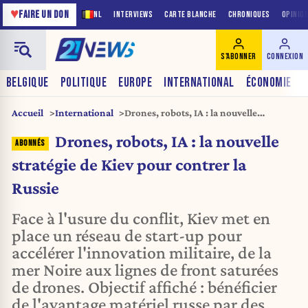
♥
FAIRE UN DON
NL
INTERVIEWS
CARTE BLANCHE
CHRONIQUES
OPINIO
S'ABONNER
CONNEXION
BELGIQUE
POLITIQUE
EUROPE
INTERNATIONAL
ÉCONOMIE
Accueil
International
Drones, robots, IA : la nouvelle
stratégie de Kiev pour contrer la Russie
Drones, robots, IA : la nouvelle
stratégie de Kiev pour contrer la
Russie
Face à l'usure du conflit, Kiev met en
place un réseau de start-up pour
accélérer l'innovation militaire, de la
mer Noire aux lignes de front saturées
de drones. Objectif affiché : bénéficier
de l'avantage matériel russe par des