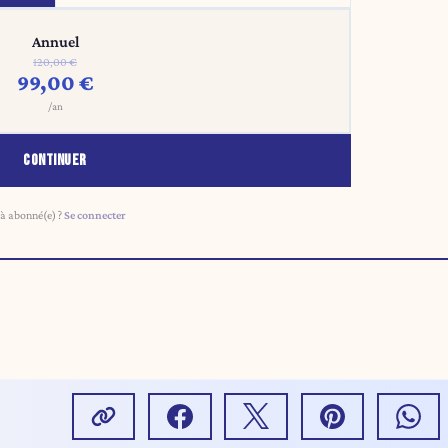
Annuel
120,00 €
99,00 €
/an
CONTINUER
à abonné(e) ?
Se connecter