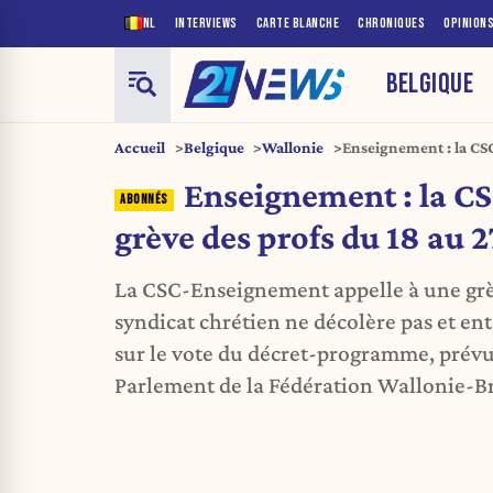
NL
INTERVIEWS
CARTE BLANCHE
CHRONIQUES
OPINION
BELGIQUE
Accueil
Belgique
Wallonie
Enseignement : la CSC
mai
Enseignement : la CS
grève des profs du 18 au 
La CSC-Enseignement appelle à une grè
syndicat chrétien ne décolère pas et en
sur le vote du décret-programme, prévu
Parlement de la Fédération Wallonie-Br