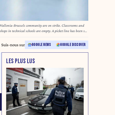
 Wallonia-Brussels community are on strike. Classrooms and
al schools are empty. A picket line has been set
 in Woluwé-saint-Pierre. Quelques enseignants ne font pas
s réduites. | Le personnel enseignant de nombreuses écoles en
Suis-nous sur
GOOGLE NEWS
GOOGLE DISCOVER
 grève. Les classes et les ateliers mécaniques ou ébénisteries
 not go on strike and gave lessons in front of small classes.
LES PLUS LUS