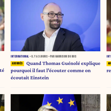
INTERNATIONAL
• IL Y A
3 JOURS
• PAR HARRISON DU BUS
INT
Quand Thomas Guénolé explique
té
pourquoi il faut l’écouter comme on
r
écoutait Einstein