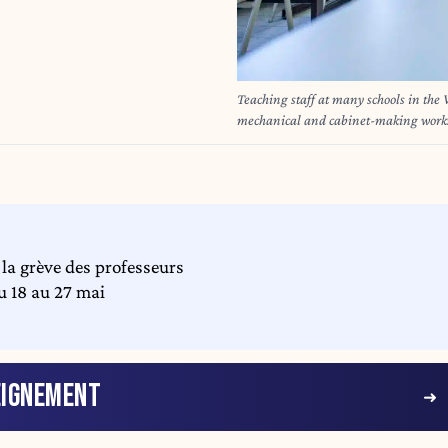
Teaching staff at many schools in the
mechanical and cabinet-making workshops in technic
up in front of the Institut Don Bosco
grève et donne cours face à des classe
communauté Wallonie-Bruxelles sont en
des écoles techniques sont vides. Un piquet de grève est installé devant l'Institut Don Bosco à
Woluwé-saint-Pierre. Some teachers did
28/01/2025
la grève des professeurs
u 18 au 27 mai
EIGNEMENT