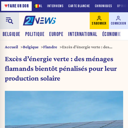
♥
FAIRE UN DON
NL
INTERVIEWS
CARTE BLANCHE
CHRONIQUES
OPINIO
S'ABONNER
CONNEXION
BELGIQUE
POLITIQUE
EUROPE
INTERNATIONAL
ÉCONOMIE
Accueil
Belgique
Flandre
Excès d’énergie verte : des
ménages flamands bientôt
Excès d’énergie verte : des ménages
pénalisés pour leur production
solaire
flamands bientôt pénalisés pour leur
production solaire