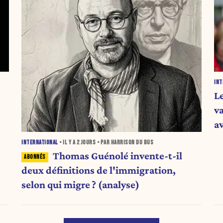
INT
L
v
a
INTERNATIONAL
• IL Y A
2 JOURS
• PAR HARRISON DU BUS
Thomas Guénolé invente-t-il
deux définitions de l'immigration,
selon qui migre ? (analyse)