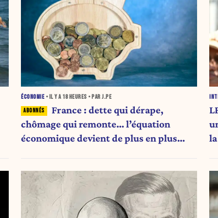
ÉCONOMIE
• IL Y A
18 HEURES
• PAR J.PE
INT
France : dette qui dérape,
LF
chômage qui remonte… l’équation
u
économique devient de plus en plus
l
inquiétante