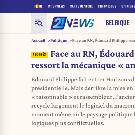
NL
INTERVIEWS
CARTE BLANCHE
CHRONIQUES
OPINION
BELGIQUE
Accueil
Politique
Face au RN, Édouard Philippe res
extrêmes »
Face au RN, Édouard
ressort la mécanique « a
Édouard Philippe fait entrer Horizons 
présidentielle. Mais derrière la mise en
« raisonnable » et rassembleur, l’ancie
recycle largement le logiciel du macro
moment même où le paysage politique fr
logiques plus conflictuelles.