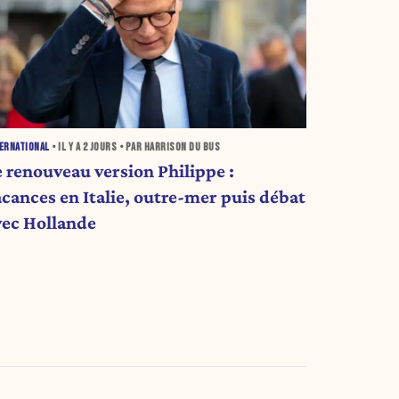
ERNATIONAL
• IL Y A
2 JOURS
• PAR HARRISON DU BUS
e renouveau version Philippe :
acances en Italie, outre-mer puis débat
vec Hollande