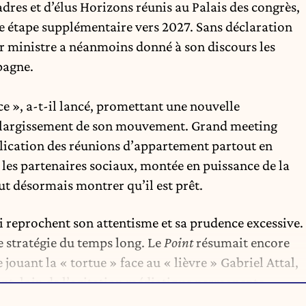
dres et d’élus Horizons réunis au Palais des congrès,
 étape supplémentaire vers 2027. Sans déclaration
r ministre a néanmoins donné à son discours les
pagne.
 », a-t-il lancé, promettant une nouvelle
élargissement de son mouvement. Grand meeting
iplication des réunions d’appartement partout en
 les partenaires sociaux, montée en puissance de la
t désormais montrer qu’il est prêt.
i reprochent son attentisme et sa prudence excessive.
e stratégie du temps long. Le
Point
résumait encore
jouant la « tortue » face au « lièvre » Gabriel Attal,
, loin de l’agitation médiatique permanente.