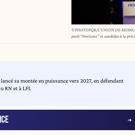
©PHOTOPQR/L'UNION DE REIMS/Remi Wafflart ; ; 10/05/2026 ; Édou
parti “Horizons” et candidat à la prési
dimanche 10 mai.
t lancé sa montée en puissance vers 2027, en défendant
au RN et à LFI.
NCE