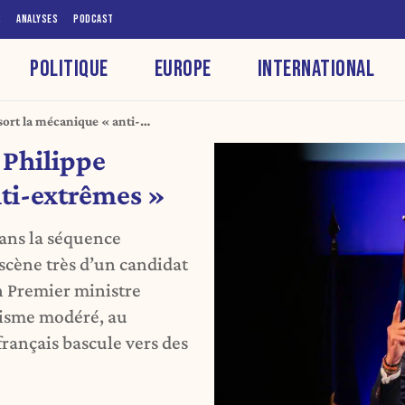
S
ANALYSES
PODCAST
POLITIQUE
EUROPE
INTERNATIONAL
sort la mécanique « anti-
 Philippe
nti-extrêmes »
dans la séquence
 scène très d’un candidat
n Premier ministre
nisme modéré, au
ançais bascule vers des