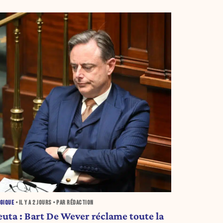
GIQUE
• IL Y A
2 JOURS
• PAR RÉDACTION
euta : Bart De Wever réclame toute la