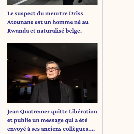
Le suspect du meurtre Driss
Atounane est un homme né au
Rwanda et naturalisé belge.
Jean Quatremer quitte Libération
et publie un message qui a été
envoyé à ses anciens collègues.