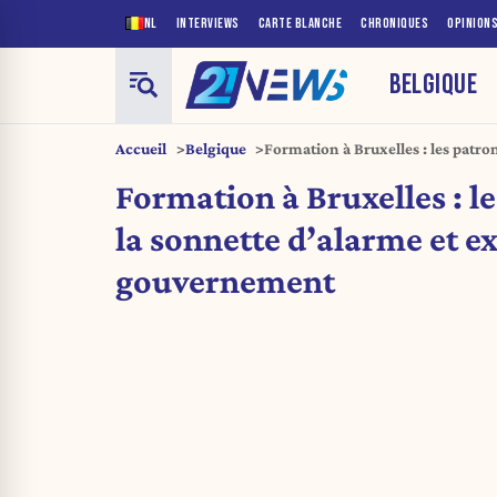
NL
INTERVIEWS
CARTE BLANCHE
CHRONIQUES
OPINION
BELGIQUE
Accueil
Belgique
Formation à Bruxelles : les patro
et exigent un gouvernement
Formation à Bruxelles : le
la sonnette d’alarme et e
gouvernement