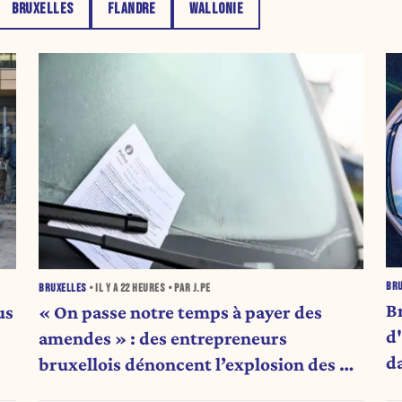
BRUXELLES
FLANDRE
WALLONIE
BR
BRUXELLES
• IL Y A
22 HEURES
• PAR J.PE
Br
us
« On passe notre temps à payer des
d
amendes » : des entrepreneurs
d
bruxellois dénoncent l’explosion des PV
qui étranglent leur activité