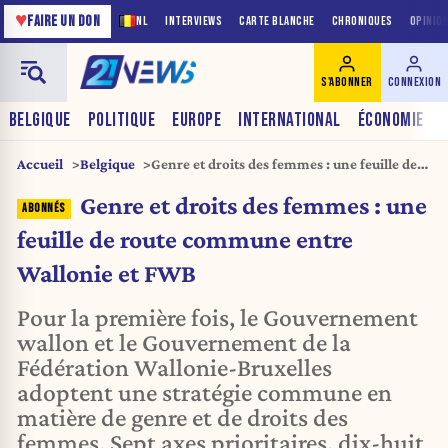
♥
FAIRE UN DON
NL
INTERVIEWS
CARTE BLANCHE
CHRONIQUES
OPINIO
S'ABONNER
CONNEXION
BELGIQUE
POLITIQUE
EUROPE
INTERNATIONAL
ÉCONOMIE
Accueil
Belgique
Genre et droits des femmes : une feuille de
route commune entre Wallonie et FWB
Genre et droits des femmes : une
feuille de route commune entre
Wallonie et FWB
Pour la première fois, le Gouvernement
wallon et le Gouvernement de la
Fédération Wallonie-Bruxelles
adoptent une stratégie commune en
matière de genre et de droits des
femmes. Sept axes prioritaires, dix-huit