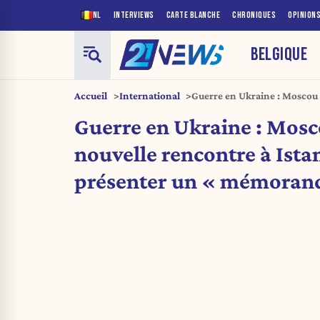
NL
INTERVIEWS
CARTE BLANCHE
CHRONIQUES
OPINION
BELGIQUE
Accueil
International
Guerre en Ukraine : Moscou 
Istanbul pour présenter un
Guerre en Ukraine : Mos
nouvelle rencontre à Ista
présenter un « mémoran