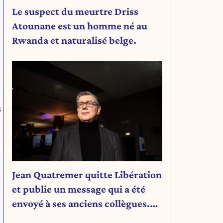
Le suspect du meurtre Driss
Atounane est un homme né au
Rwanda et naturalisé belge.
s
Jean Quatremer quitte Libération
et publie un message qui a été
envoyé à ses anciens collègues.
Découvrez son message.