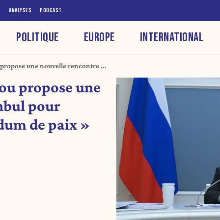
S
ANALYSES
PODCAST
POLITIQUE
EUROPE
INTERNATIONAL
propose une nouvelle rencontre à
 « mémorandum de paix »
cou propose une
nbul pour
dum de paix »