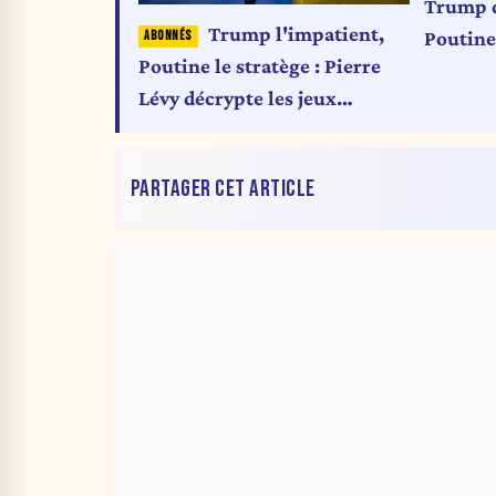
Trump d
Trump l'impatient,
Poutine
Poutine le stratège : Pierre
Lévy décrypte les jeux
d'influence autour de
l'Ukraine
PARTAGER CET ARTICLE