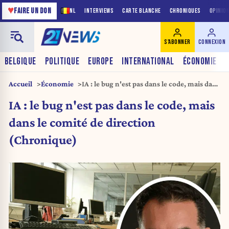
♥
FAIRE UN DON
NL
INTERVIEWS
CARTE BLANCHE
CHRONIQUES
OPINIO
S'ABONNER
CONNEXION
BELGIQUE
POLITIQUE
EUROPE
INTERNATIONAL
ÉCONOMIE
Accueil
Économie
IA : le bug n'est pas dans le code, mais dans
le comité de direction (Chronique)
IA : le bug n'est pas dans le code, mais
dans le comité de direction
(Chronique)