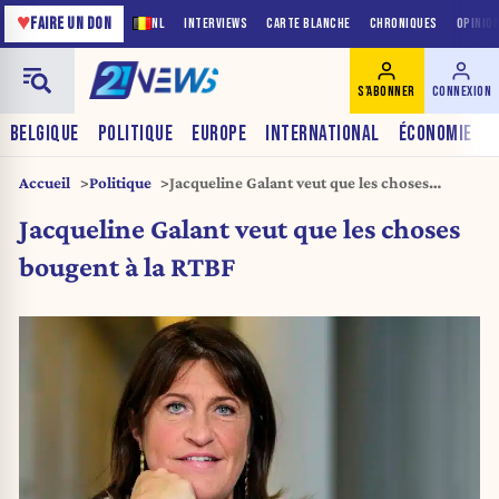
♥
FAIRE UN DON
NL
INTERVIEWS
CARTE BLANCHE
CHRONIQUES
OPINIO
S'ABONNER
CONNEXION
BELGIQUE
POLITIQUE
EUROPE
INTERNATIONAL
ÉCONOMIE
Accueil
Politique
Jacqueline Galant veut que les choses
bougent à la RTBF
Jacqueline Galant veut que les choses
bougent à la RTBF