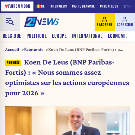
♥
FAIRE UN DON
NL
INTERVIEWS
CARTE BLANCHE
CHRONIQUES
OPINIO
S'ABONNER
CONNEXION
BELGIQUE
POLITIQUE
EUROPE
INTERNATIONAL
ÉCONOMIE
Accueil
Économie
Koen De Leus (BNP Paribas-Fortis) : «
Nous sommes assez optimistes sur les
Koen De Leus (BNP Paribas-
actions européennes pour 2026 »
Fortis) : « Nous sommes assez
optimistes sur les actions européennes
pour 2026 »