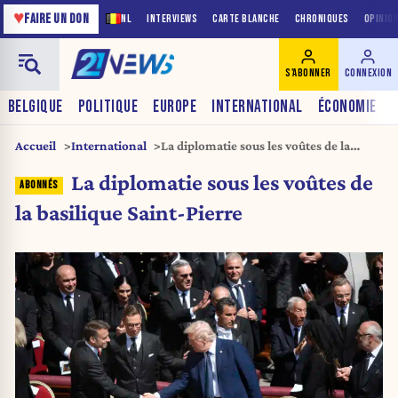
♥
FAIRE UN DON
NL
INTERVIEWS
CARTE BLANCHE
CHRONIQUES
OPINIO
S'ABONNER
CONNEXION
BELGIQUE
POLITIQUE
EUROPE
INTERNATIONAL
ÉCONOMIE
Accueil
International
La diplomatie sous les voûtes de la
basilique Saint-Pierre
La diplomatie sous les voûtes de
la basilique Saint-Pierre