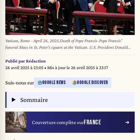
Vatican, Rome - April 26, 2025.Death of Pope Francis .Pope Francis'
funeral Mass in St. Peter's square at the Vatican. U.S. President Donald
Trump and french President Emmanuel Macron.Brigitte Macron,
Emanuel Macron, Alexander Stubb ( Finland ) - Donald Trump and
Publié par
Rédaction
Melania Trump ..
26 avril 2025 à 23:05
• Mis à jour le
26 avril 2025 à 23:17
Suis-nous sur
GOOGLE NEWS
GOOGLE DISCOVER
Sommaire
FRANCE
Couverture complète sur