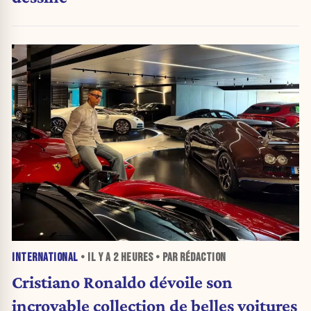
INTERNATIONAL
• IL Y A
2 HEURES
• PAR RÉDACTION
Cristiano Ronaldo dévoile son
incroyable collection de belles voitures