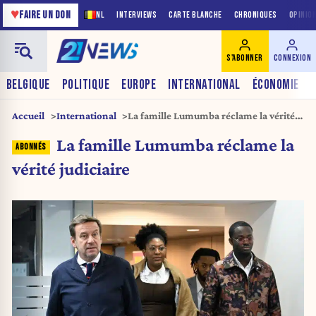
♥
FAIRE UN DON
NL
INTERVIEWS
CARTE BLANCHE
CHRONIQUES
OPINIO
S'ABONNER
CONNEXION
BELGIQUE
POLITIQUE
EUROPE
INTERNATIONAL
ÉCONOMIE
Accueil
International
La famille Lumumba réclame la vérité
judiciaire
La famille Lumumba réclame la
vérité judiciaire