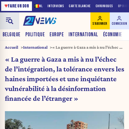
♥
FAIRE UN DON
NL
INTERVIEWS
CARTE BLANCHE
CHRONIQUES
OPINIO
S'ABONNER
CONNEXION
BELGIQUE
POLITIQUE
EUROPE
INTERNATIONAL
ÉCONOMIE
Accueil
International
« La guerre à Gaza a mis à nu l’échec de
l’intégration, la tolérance envers les
« La guerre à Gaza a mis à nu l’échec
haines importées et une inquiétante
vulnérabilité à la désinformation
de l’intégration, la tolérance envers les
financée de l’étranger »
haines importées et une inquiétante
vulnérabilité à la désinformation
financée de l’étranger »