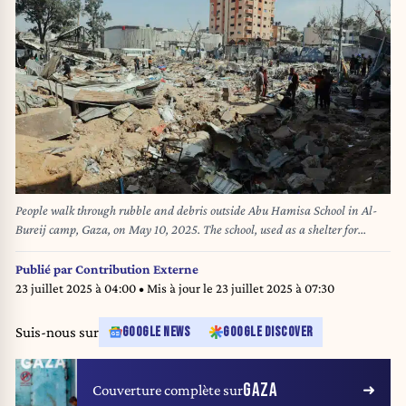
People walk through rubble and debris outside Abu Hamisa School in Al-
Bureij camp, Gaza, on May 10, 2025. The school, used as a shelter for
displaced families, was bombed twice on the same day several days ago.
Photo by Moiz Salhi/Middle East Images/ABACAPRESS.COM
Publié par
Contribution Externe
23 juillet 2025 à 04:00
• Mis à jour le
23 juillet 2025 à 07:30
Suis-nous sur
GOOGLE NEWS
GOOGLE DISCOVER
GAZA
Couverture complète sur