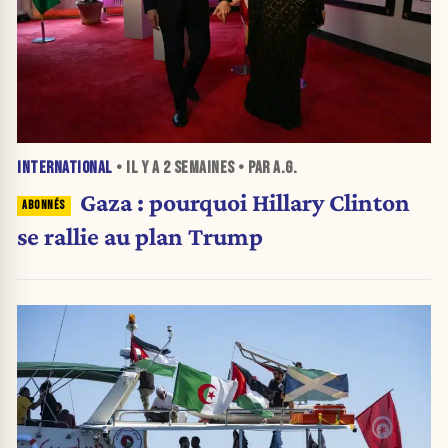
INTERNATIONAL
• IL Y A
2 SEMAINES
• PAR A.G.
Gaza : pourquoi Hillary Clinton
se rallie au plan Trump