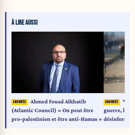
À LIRE AUSSI
Ahmed Fouad Alkhatib
“Nou
(Atlantic Council) « On peut être
guerre, le te
pro-palestinien et être anti-Hamas »
désinformat
Humanitaria