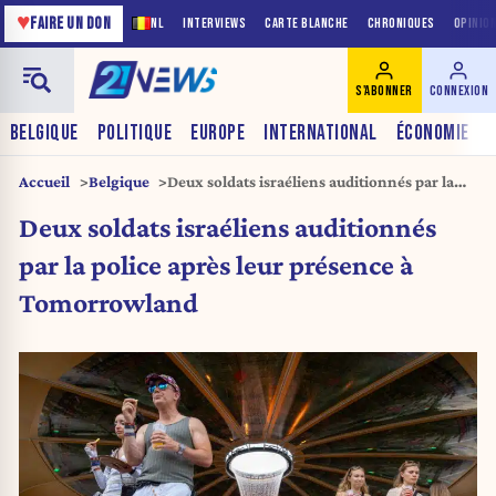
♥
FAIRE UN DON
NL
INTERVIEWS
CARTE BLANCHE
CHRONIQUES
OPINIO
S'ABONNER
CONNEXION
BELGIQUE
POLITIQUE
EUROPE
INTERNATIONAL
ÉCONOMIE
Accueil
Belgique
Deux soldats israéliens auditionnés par la
police après leur présence à Tomorrowland
Deux soldats israéliens auditionnés
par la police après leur présence à
Tomorrowland