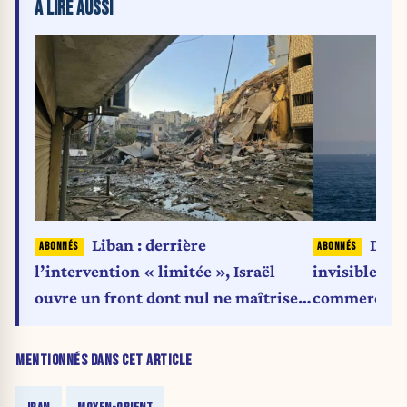
À LIRE AUSSI
Liban : derrière
Détro
l’intervention « limitée », Israël
invisible qu
ouvre un front dont nul ne maîtrise
commerce m
l’issue
MENTIONNÉS DANS CET ARTICLE