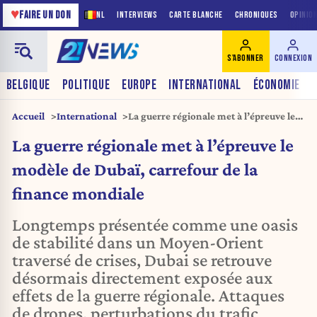
♥
FAIRE UN DON
NL
INTERVIEWS
CARTE BLANCHE
CHRONIQUES
OPINIO
S'ABONNER
CONNEXION
BELGIQUE
POLITIQUE
EUROPE
INTERNATIONAL
ÉCONOMIE
Accueil
International
La guerre régionale met à l’épreuve le
modèle de Dubaï, carrefour de la
La guerre régionale met à l’épreuve le
finance mondiale
modèle de Dubaï, carrefour de la
finance mondiale
Longtemps présentée comme une oasis
de stabilité dans un Moyen-Orient
traversé de crises, Dubai se retrouve
désormais directement exposée aux
effets de la guerre régionale. Attaques
de drones, perturbations du trafic