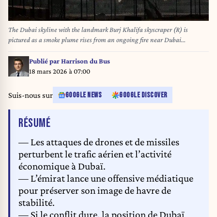
The Dubai skyline with the landmark Burj Khalifa skyscraper (R) is
pictured as a smoke plume rises from an ongoing fire near Dubai
International Airport on March 16, 2026. Flights were gradually resuming
at Dubai airport on March 16, previously the world's busiest for
Publié par
Harrison du Bus
international flights, the airport operator said, after a "drone-related
18 mars 2026 à 07:00
incident" sparked a fuel tank fire nearby, as Iran kept up its Gulf attacks.
AFP
Suis-nous sur
GOOGLE NEWS
GOOGLE DISCOVER
DE L'ARTICLE
RÉSUMÉ
— Les attaques de drones et de missiles
perturbent le trafic aérien et l’activité
économique à Dubaï.
— L’émirat lance une offensive médiatique
pour préserver son image de havre de
stabilité.
— Si le conflit dure, la position de Dubaï