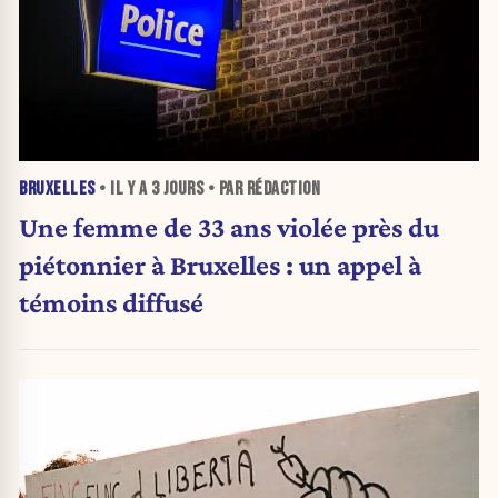
BRUXELLES
• IL Y A
3 JOURS
• PAR RÉDACTION
Une femme de 33 ans violée près du
piétonnier à Bruxelles : un appel à
témoins diffusé