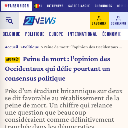
♥
FAIRE UN DON
NL
INTERVIEWS
CARTE BLANCHE
CHRONIQUES
OPINIO
S'ABONNER
CONNEXION
BELGIQUE
POLITIQUE
EUROPE
INTERNATIONAL
ÉCONOMIE
Accueil
Politique
Peine de mort : l’opinion des Occidentaux
qui défie pourtant un consensus politique
Peine de mort : l’opinion des
Occidentaux qui défie pourtant un
consensus politique
Près d’un étudiant britannique sur deux
se dit favorable au rétablissement de la
peine de mort. Un chiffre qui relance
une question que beaucoup
considéraient comme définitivement
tranchée dans les démocraties