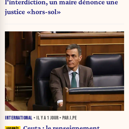
l'interdiction, un maire dénonce une
justice «hors-sol»
INTERNATIONAL
• IL Y A
1 JOUR
• PAR J.PE
Ceuta : le renseignement