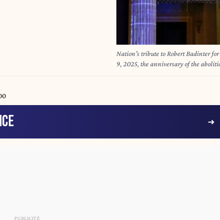
Nation's tribute to Robert Badinter for
9, 2025, the anniversary of the aboliti
before Parliament. in Paris, France
00
NCE