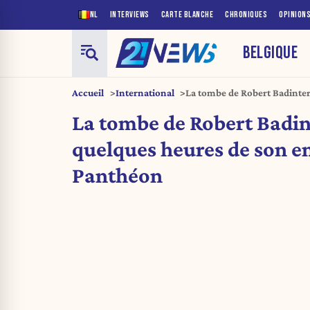
NL
INTERVIEWS
CARTE BLANCHE
CHRONIQUES
OPINION
BELGIQUE
Accueil
International
La tombe de Robert Badinter
entrée au Panthéon
La tombe de Robert Badin
quelques heures de son e
Panthéon