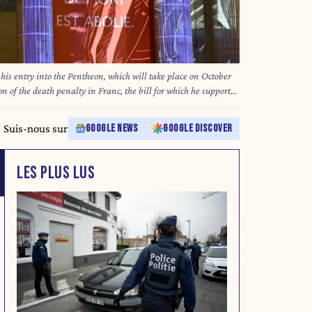
 his entry into the Pentheon, which will take place on October
on of the death penalty in Franc, the bill for which he supported
 on October 8, 2025. Photo by Alain Apaydin/ABACAPRESS.COM
Suis-nous sur
GOOGLE NEWS
GOOGLE DISCOVER
LES PLUS LUS