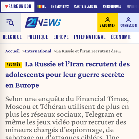
♥
FAIRE UN DON
NL
INTERVIEWS
CARTE BLANCHE
CHRONIQUES
OPINIO
S'ABONNER
CONNEXION
BELGIQUE
POLITIQUE
EUROPE
INTERNATIONAL
ÉCONOMIE
Accueil
International
La Russie et l’Iran recrutent des
adolescents pour leur guerre secrète en
La Russie et l’Iran recrutent des
Europe
adolescents pour leur guerre secrète
en Europe
Selon une enquête du Financial Times,
Moscou et Téhéran utilisent de plus en
plus les réseaux sociaux, Telegram et
même les jeux vidéo pour recruter des
mineurs chargés d'espionnage, de
sabotage ou d'attaques ciblées. Une