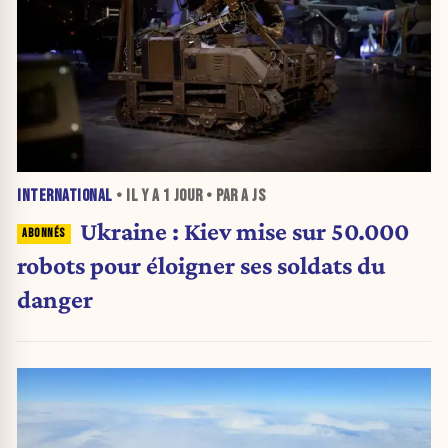
INTERNATIONAL
• IL Y A
1 JOUR
• PAR A JS
Ukraine : Kiev mise sur 50.000
robots pour éloigner ses soldats du
danger