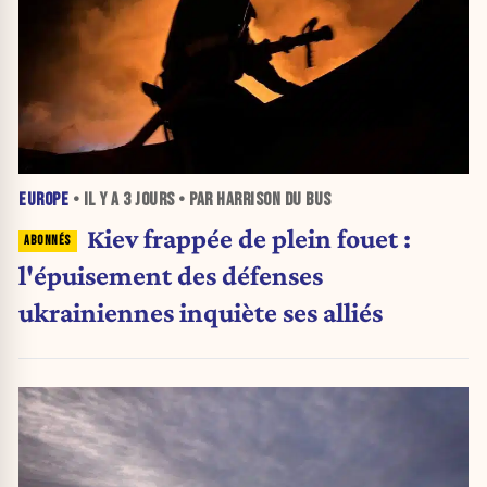
EUROPE
• IL Y A
3 JOURS
• PAR HARRISON DU BUS
Kiev frappée de plein fouet :
l'épuisement des défenses
ukrainiennes inquiète ses alliés