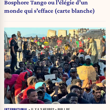
Bosphore Tango ou l’élégie d’un
monde qui s’efface (carte blanche)
INTERNATIONAL
• IL Y A
3 HEURES
• PAR J.PE