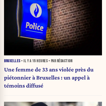
BRUXELLES
• IL Y A
15 HEURES
• PAR RÉDACTION
Une femme de 33 ans violée près du
piétonnier à Bruxelles : un appel à
témoins diffusé