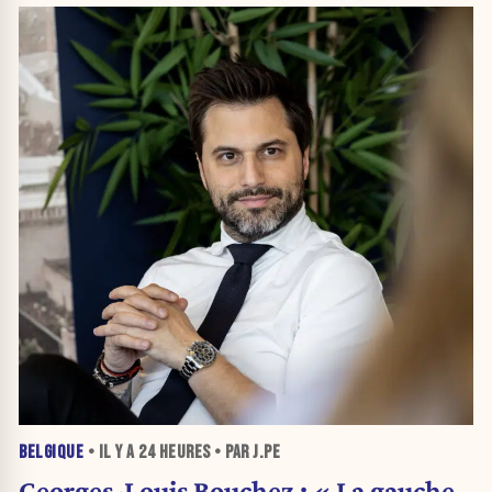
BELGIQUE
• IL Y A
24 HEURES
• PAR J.PE
Georges-Louis Bouchez : « La gauche