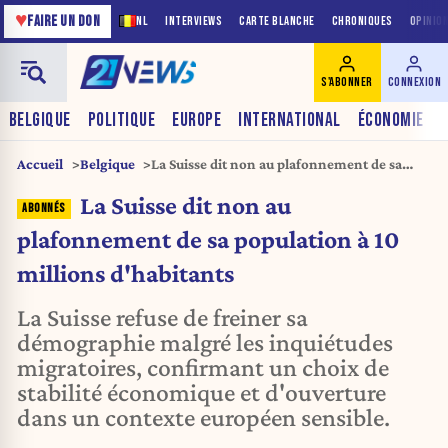
♥
FAIRE UN DON
NL
INTERVIEWS
CARTE BLANCHE
CHRONIQUES
OPINIO
S'ABONNER
CONNEXION
BELGIQUE
POLITIQUE
EUROPE
INTERNATIONAL
ÉCONOMIE
Accueil
Belgique
La Suisse dit non au plafonnement de sa
population à 10 millions d'habitants
La Suisse dit non au
plafonnement de sa population à 10
millions d'habitants
La Suisse refuse de freiner sa
démographie malgré les inquiétudes
migratoires, confirmant un choix de
stabilité économique et d'ouverture
dans un contexte européen sensible.