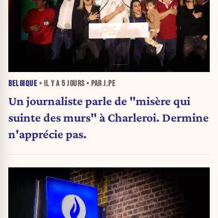
BELGIQUE
• IL Y A
5 JOURS
• PAR J.PE
Un journaliste parle de "misère qui
suinte des murs" à Charleroi. Dermine
n'apprécie pas.