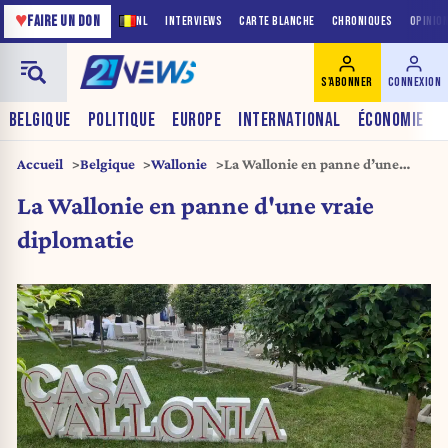
♥
FAIRE UN DON
NL
INTERVIEWS
CARTE BLANCHE
CHRONIQUES
OPINIO
S'ABONNER
CONNEXION
BELGIQUE
POLITIQUE
EUROPE
INTERNATIONAL
ÉCONOMIE
Accueil
Belgique
Wallonie
La Wallonie en panne d’une
vraie diplomatie
La Wallonie en panne d'une vraie
diplomatie