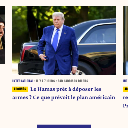
INTERNATIONAL
• IL Y A
7 JOURS
• PAR HARRISON DU BUS
INT
Le Hamas prêt à déposer les
armes ? Ce que prévoit le plan américain
r
P
a