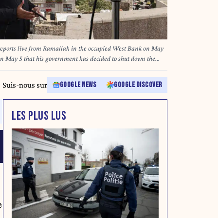
reports live from Ramallah in the occupied West Bank on May
 on May 5 that his government has decided to shut down the
 with which his administration has had a long-running feud.
Suis-nous sur
GOOGLE NEWS
GOOGLE DISCOVER
LES PLUS LUS
e