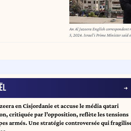
An Al Jazeera English correspondent 
5, 2024. Israel's Prime Minister said
Qatar-based news channel Al Jazeera,
(Photo by Zain JAAFAR / AFP)
ËL
zeera en Cisjordanie et accuse le média qatari
ion, critiquée par l’opposition, reflète les tensions
pes armés. Une stratégie controversée qui fragilis