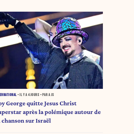
ERNATIONAL
• IL Y A
4 JOURS
• PAR A JS
oy George quitte Jesus Christ
uperstar après la polémique autour de
a chanson sur Israël