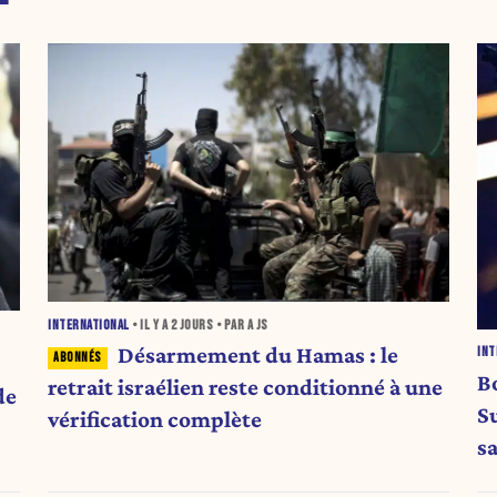
INTERNATIONAL
• IL Y A
2 JOURS
• PAR A JS
Désarmement du Hamas : le
INT
B
retrait israélien reste conditionné à une
de
S
vérification complète
s