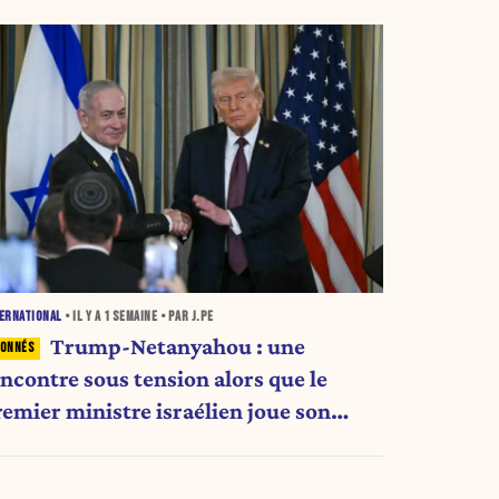
ERNATIONAL
• IL Y A
1 SEMAINE
• PAR J.PE
Trump-Netanyahou : une
encontre sous tension alors que le
remier ministre israélien joue son
venir politique