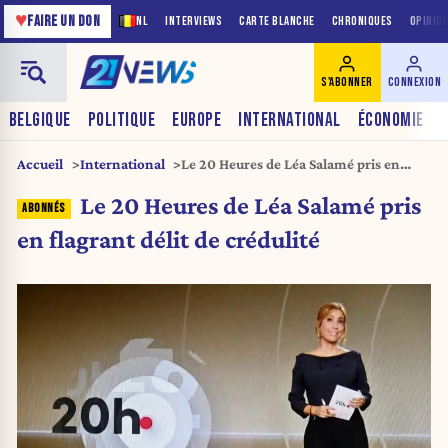
♥
FAIRE UN DON
NL
INTERVIEWS
CARTE BLANCHE
CHRONIQUES
OPINIO
S'ABONNER
CONNEXION
BELGIQUE
POLITIQUE
EUROPE
INTERNATIONAL
ÉCONOMIE
Accueil
International
Le 20 Heures de Léa Salamé pris en
flagrant délit de crédulité
Le 20 Heures de Léa Salamé pris
en flagrant délit de crédulité