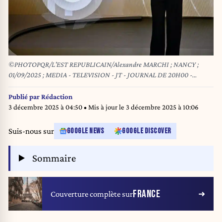
©PHOTOPQR/L'EST REPUBLICAIN/Alexandre MARCHI ; NANCY ;
01/09/2025 ; MEDIA - TELEVISION - JT - JOURNAL DE 20H00 -
SALAME - FRANCE TV - FRANCE TELEVISION. Nancy 1er septembre
2025. La journaliste Léa Salamé présente son premier journal télévisé de
Publié par
Rédaction
20 h 00 en direct sur France 2 depuis le siège de France Télévisions.
3 décembre 2025 à 04:50
• Mis à jour le
3 décembre 2025 à 10:06
CAPTURE D'ECRAN PHOTO Alexandre MARCHI.
Suis-nous sur
GOOGLE NEWS
GOOGLE DISCOVER
Sommaire
FRANCE
Couverture complète sur