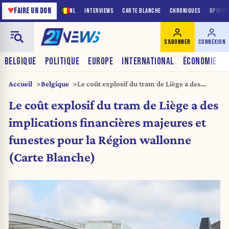
♥
FAIRE UN DON
NL
INTERVIEWS
CARTE BLANCHE
CHRONIQUES
OPINIO
S'ABONNER
CONNEXION
BELGIQUE
POLITIQUE
EUROPE
INTERNATIONAL
ÉCONOMIE
Accueil
Belgique
Le coût explosif du tram de Liège a des
implications financières majeures et
Le coût explosif du tram de Liège a des
funestes pour la Région wallonne (Carte
Blanche)
implications financières majeures et
funestes pour la Région wallonne
(Carte Blanche)