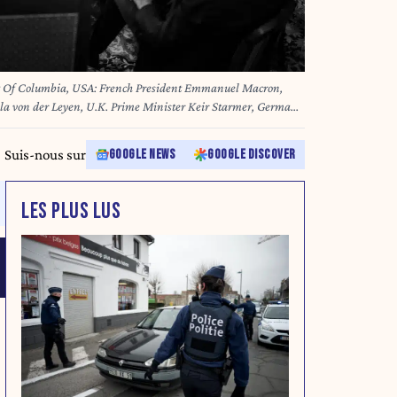
ct Of Columbia, USA: French President Emmanuel Macron,
a von der Leyen, U.K. Prime Minister Keir Starmer, German
Alexander Stubb of Finland, Italian Prime Minister Giorgia
e of NATO, and Ukrainian President Volodymyr Zelenskyy wait
Suis-nous sur
GOOGLE NEWS
GOOGLE DISCOVER
ent Donald Trump makes a call with Russian President
onday, August 18, 2025. (Credit Image: � Daniel Torok/White
LES PLUS LUS