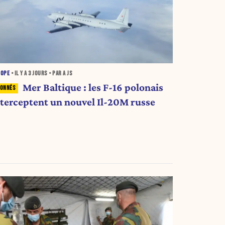
ROPE
• IL Y A
3 JOURS
• PAR A JS
Mer Baltique : les F-16 polonais
nterceptent un nouvel Il-20M russe