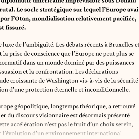
e diplomatie américaine imprévisible sous Donald
tal. Le socle stratégique sur lequel l’Europe avai
 par l’Otan, mondialisation relativement pacifiée,
t fissuré.
 luxe de l’ambiguïté. Les débats récents à Bruxelles e
 la prise de conscience que l’Europe ne peut plus se
 normatif dans un monde dominé par des puissances
ssuasion et la confrontation. Les déclarations
tude croissante de Washington vis-à-vis de la sécurité
sion d’une protection éternelle et inconditionnelle.
Europe géopolitique, longtemps théorique, a retrouvé
hier du discours visionnaire est désormais présenté
te accélération n’est pas le fruit d’un choix serein,
par l’évolution d’un environnement international