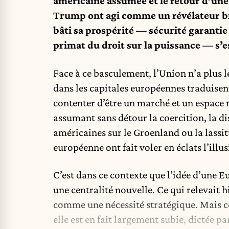
américaine assumée et le retour d’un
Trump ont agi comme un révélateur bru
bâti sa prospérité — sécurité garantie
primat du droit sur la puissance — s’es
Face à ce basculement, l’Union n’a plus le
dans les capitales européennes traduisent
contenter d’être un marché et un espace
assumant sans détour la coercition, la di
américaines sur le Groenland ou la lassi
européenne ont fait voler en éclats l’illu
C’est dans ce contexte que l’idée d’une 
une centralité nouvelle. Ce qui relevait 
comme une nécessité stratégique. Mais cet
elle est en fait largement subie, dictée 