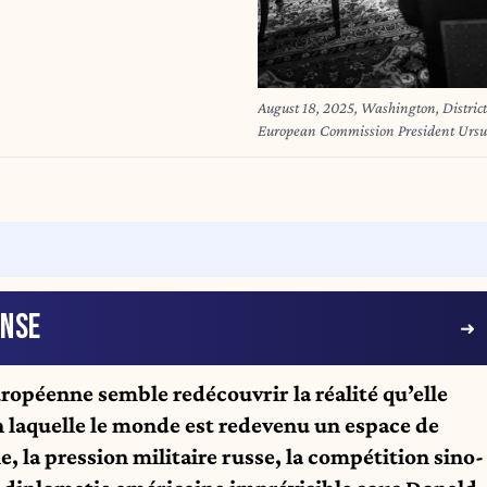
August 18, 2025, Washington, Distri
European Commission President Ursul
Chancellor Friedrich Merz, President 
Meloni, Secretary General Mark Rutt
in the White House Library as Presid
Vladimir Putin in the Oval Office, M
House/ZUMA Press Wire)
ENSE
ropéenne semble redécouvrir la réalité qu’elle
n laquelle le monde est redevenu un espace de
, la pression militaire russe, la compétition sino-