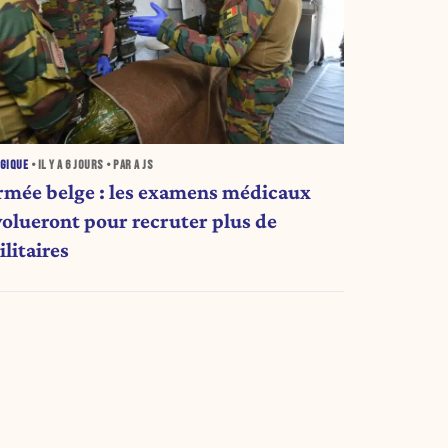
GIQUE
• IL Y A
6 JOURS
• PAR A JS
rmée belge : les examens médicaux
volueront pour recruter plus de
litaires