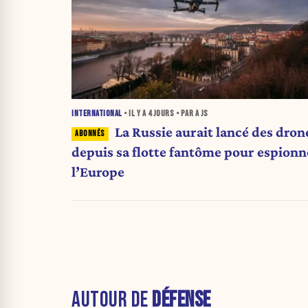
INTERNATIONAL
• IL Y A
4 JOURS
• PAR A JS
La Russie aurait lancé des dron
depuis sa flotte fantôme pour espionn
l’Europe
AUTOUR DE
DÉFENSE