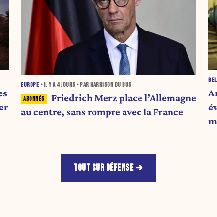
BEL
EUROPE
• IL Y A
4 JOURS
• PAR HARRISON DU BUS
es
A
Friedrich Merz place l’Allemagne
er
é
au centre, sans rompre avec la France
mi
TOUT SUR DÉFENSE