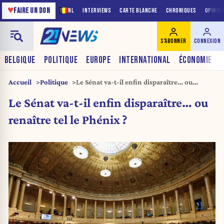
♥
FAIRE UN DON
NL
INTERVIEWS
CARTE BLANCHE
CHRONIQUES
OPINIO
S'ABONNER
CONNEXION
BELGIQUE
POLITIQUE
EUROPE
INTERNATIONAL
ÉCONOMIE
Accueil
Politique
Le Sénat va-t-il enfin disparaître… ou
renaître tel le Phénix ?
Le Sénat va-t-il enfin disparaître… ou
renaître tel le Phénix ?