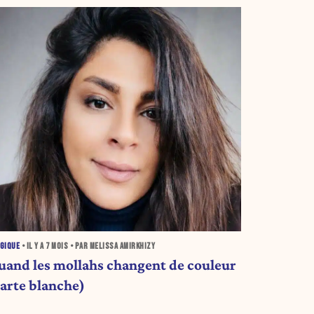
GIQUE
• IL Y A
7 MOIS
• PAR MELISSA AMIRKHIZY
uand les mollahs changent de couleur
carte blanche)