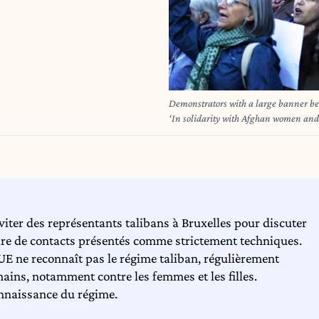
Demonstrators with a large banner beh
‘In solidarity with Afghan women and 
on 14 September 2024. The association 
sing the women s anthem, in solidarit
constantly enacting laws that restrict
banderole apporte par l ssociation le 
femmes afghanes et contre (apartheid 
2024. L association Le Cercle Persan e
ter des représentants talibans à Bruxelles pour discuter
femmes, en solidarite avec les femmes
des l
dre de contacts présentés comme strictement techniques.
l’UE ne reconnaît pas le régime taliban, régulièrement
ains, notamment contre les femmes et les filles.
onnaissance du régime.