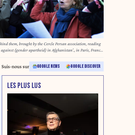
ind them, brought by the Cercle Persan association, reading
against (gender apartheid) in Afghanistan’., in Paris, France,
Le Cercle Persan is present in front of the Opera Bastille to
y with Afghan women, victims of the Taliban who are
Suis-nous sur
GOOGLE NEWS
GOOGLE DISCOVER
 their freedom. Manifestants avec derriere eux une grande
Cercle Persan, avec comme enoncer En solidarite avec les
de genre), en Afghanistan, a Paris, France, le 14 septembre
LES PLUS LUS
st presente devant l Opera Bastille pour chanter l hymne des
 afghanes, victimes des Talibans qui ne cessent de promulguer
ois liberticides les concernant. Nicolas RONGIER / RONGIER / Hans Lucas via AFP