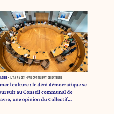
LONIE
• IL Y A
7 MOIS
• PAR CONTRIBUTION EXTERNE
ancel culture : le déni démocratique se
oursuit au Conseil communal de
avre, une opinion du Collectif
emmes Wavre (carte blanche)