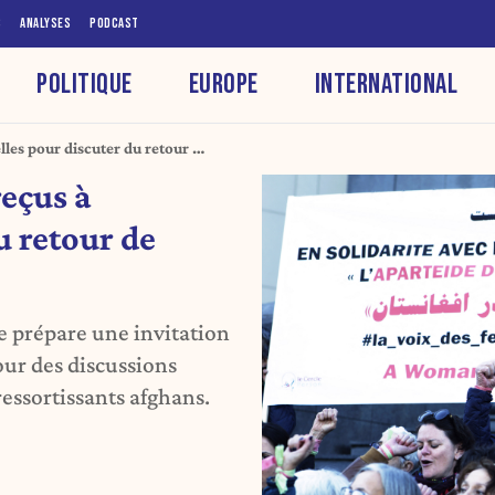
S
ANALYSES
PODCAST
POLITIQUE
EUROPE
INTERNATIONAL
lles pour discuter du retour de
reçus à
u retour de
 prépare une invitation
pour des discussions
ressortissants afghans.