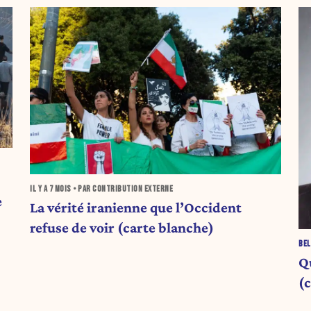
IL Y A
7 MOIS
• PAR CONTRIBUTION EXTERNE
e
La vérité iranienne que l’Occident
refuse de voir (carte blanche)
BEL
Q
(