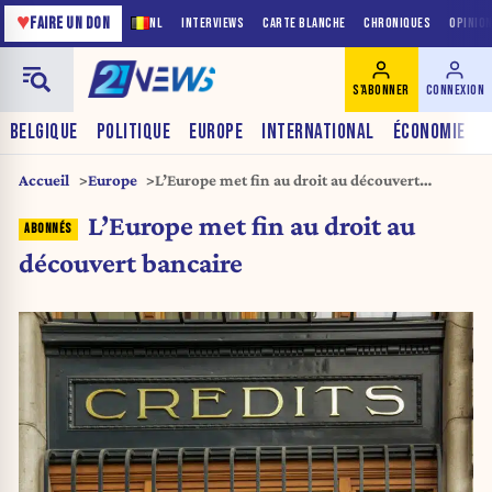
♥
FAIRE UN DON
NL
INTERVIEWS
CARTE BLANCHE
CHRONIQUES
OPINIO
S'ABONNER
CONNEXION
BELGIQUE
POLITIQUE
EUROPE
INTERNATIONAL
ÉCONOMIE
Accueil
Europe
L’Europe met fin au droit au découvert
bancaire
L’Europe met fin au droit au
découvert bancaire