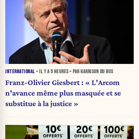
INTERNATIONAL
• IL Y A
5 HEURES
• PAR HARRISON DU BUS
Franz-Olivier Giesbert : « L'Arcom
n'avance même plus masquée et se
substitue à la justice »