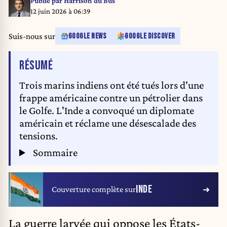
Publié par
Harrison du Bus
12 juin 2026 à 06:39
Suis-nous sur
GOOGLE NEWS
GOOGLE DISCOVER
DE L'ARTICLE
RÉSUMÉ
Trois marins indiens ont été tués lors d'une
frappe américaine contre un pétrolier dans
le Golfe. L'Inde a convoqué un diplomate
américain et réclame une désescalade des
tensions.
Sommaire
INDE
Couverture complète sur
La guerre larvée qui oppose les
États-