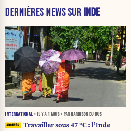
DERNIÈRES NEWS SUR
INDE
INTERNATIONAL
• IL Y A
1 MOIS
• PAR HARRISON DU BUS
Travailler sous 47 °C : l’Inde