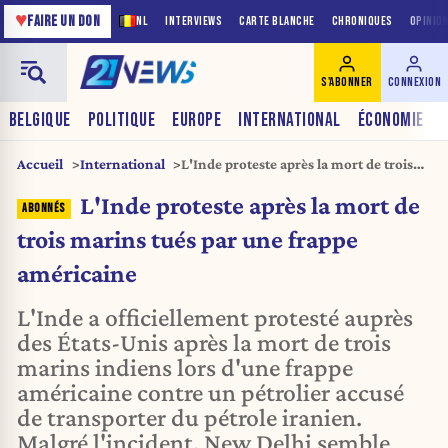
♥
FAIRE UN DON
NL
INTERVIEWS
CARTE BLANCHE
CHRONIQUES
OPINIO
S'ABONNER
CONNEXION
BELGIQUE
POLITIQUE
EUROPE
INTERNATIONAL
ÉCONOMIE
Accueil
International
L'Inde proteste après la mort de trois
marins tués par une frappe américaine
L'Inde proteste après la mort de
trois marins tués par une frappe
américaine
L'Inde a officiellement protesté auprès
des États-Unis après la mort de trois
marins indiens lors d'une frappe
américaine contre un pétrolier accusé
de transporter du pétrole iranien.
Malgré l'incident, New Delhi semble