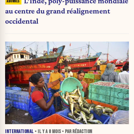
L’Inde, poly-puissance mondiale
au centre du grand réalignement
occidental
INTERNATIONAL
• IL Y A
8 MOIS
• PAR RÉDACTION